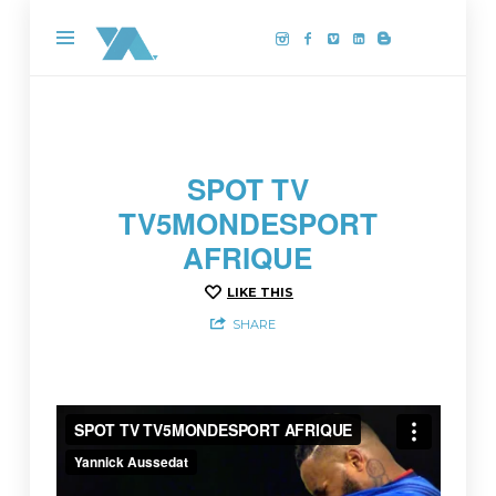
Yannick
Aussedat,
photographe
drone
sur
la
SPOT TV
Côte
TV5MONDESPORT
de
AFRIQUE
Granit
Rose
LIKE THIS
SHARE