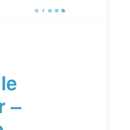
le
r –
e