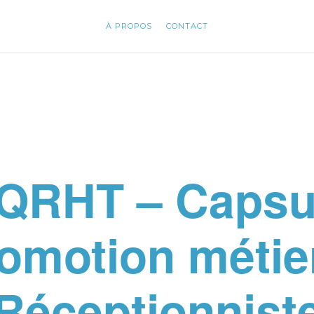
À PROPOS
À PROPOS
CONTACT
CONTACT
QRHT – Capsu
omotion métie
Réceptionnist