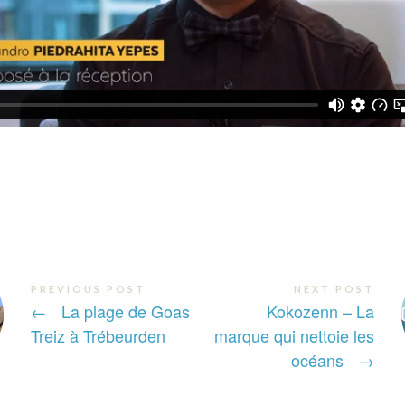
PREVIOUS POST
NEXT POST
←
La plage de Goas
Kokozenn – La
Treiz à Trébeurden
marque qui nettoie les
océans
→