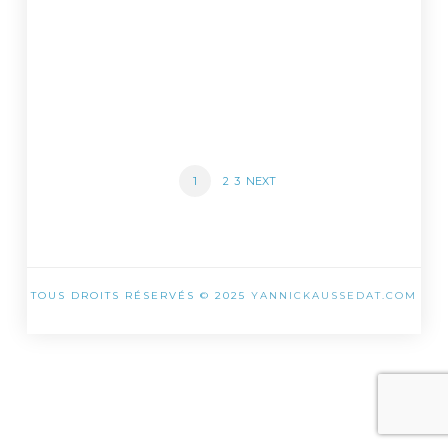
POSTS
PAGE
1
PAGE
PAGE
2
3
NEXT
NAVIGATION
TOUS DROITS RÉSERVÉS © 2025
YANNICKAUSSEDAT.COM
SHARE THIS SELECTION
Tweet
LinkedIn