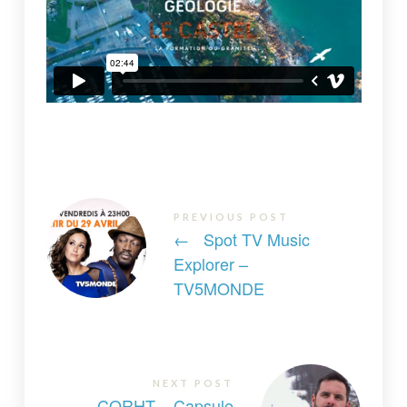
PREVIOUS POST
←
Spot TV Music
Explorer –
TV5MONDE
NEXT POST
CQRHT – Capsule