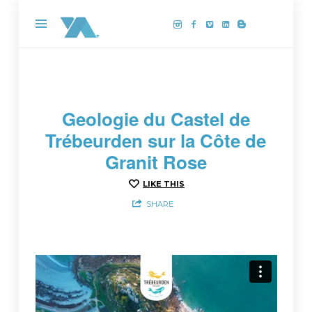
Yannick
Aussedat,
photographe
drone
sur
la
Geologie du Castel de
Côte
Trébeurden sur la Côte de
de
Granit Rose
Granit
Rose
LIKE THIS
SHARE